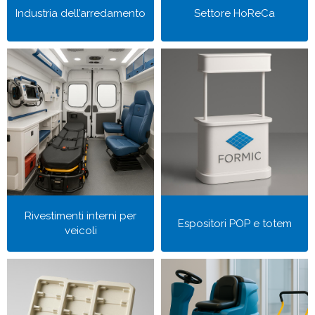
Industria dell’arredamento
Settore HoReCa
Rivestimenti interni per
Espositori POP e totem
veicoli